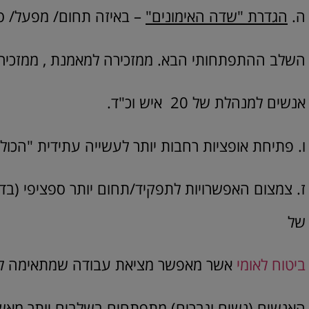
ה.
הגדרת "שדה האימונים"
– באיזה תחום/ מפעל/ סו
השלב ההתפתחותי הבא. ממזכירה למאמנת , ממזכיר
אנשים למנהלת של 20 איש וכ"ד.
ו. פתיחת אופציות רחבות יותר לעשייה עתידית "הכו
ז. צמצום האפשרויות לתפקיד/תחום יותר ספציפי (ב
של
ביטוח לאומי
אשר מאפשר מציאת עבודה שמתאימה לנתו
האנשים (נשים וגברים) מתפתחים בשלבים יותר מאש