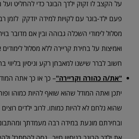
על הקצב לו זקוק ילדך הבוגר כדי להחליט ועל מ
פעם ילד-בוגר עם לקויות למידה יזדקק לזמן רב
מסלול לימודי השכלה גבוהה ובין אם מדובר בוית
ואמיצות על בחירת קריירה ללא מסלול לימודים
חשוב לברר שישנו למאבחן רקע וניסיון בליווי בח
"את/ה כהורה וקריירה"
– כך או כך אתה המודל
יתכן ואתה המודל שהוא שואף להיות כמוהו ופוח
שהוא נלחם לא להיות כמותו. לרוב ילדים רוצי
ובחירתם מונעת במידה רבה מעמדתך ומהתבוננ
את ילדך הבוגר בניסיון חייך, נסה להסתכל ול