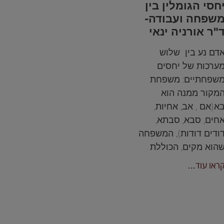
חסי הגומלין בין
שפחה ועבודה-
"ר אורניה ינאי
דם נע בין שלוש
ערכות של יחסים
שפחתיים: משפחת
מקור ממנה הוא
א(אם , אב, אחיות,
חים, סבא, סבתא,
ודים דודות), המשפחה
הוא מקים, הכוללת
ראו עוד...