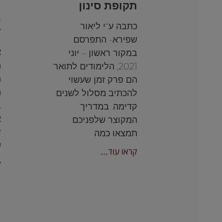
תקופת סינון
י
מ
כתבה ע"י ליאור
ד
שפירא- התפרסם
א
במקור ראשון – יוני
מ
2021, הלימודים לתואר
מ
הם פרק זמן שעשוי
ה
להכתיב מסלול לשנים
ב
קדימה. במדריך
א
המקוצר שלפניכם
ד
תמצאו כמה
ש
קראו עוד...
ק