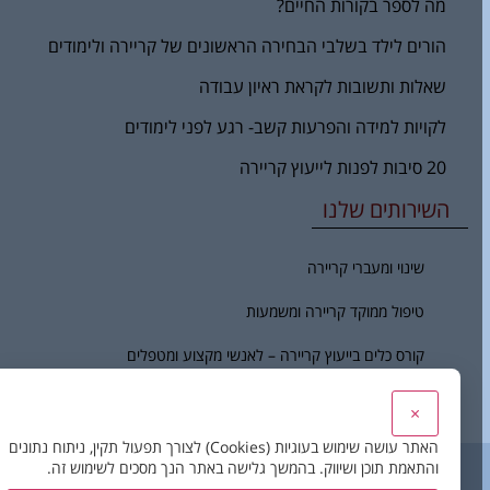
מה לספר בקורות החיים?
הורים לילד בשלבי הבחירה הראשונים של קריירה ולימודים
שאלות ותשובות לקראת ראיון עבודה
לקויות למידה והפרעות קשב- רגע לפני לימודים
20 סיבות לפנות לייעוץ קריירה
השירותים שלנו
שינוי ומעברי קריירה
טיפול ממוקד קריירה ומשמעות
קורס כלים בייעוץ קריירה – לאנשי מקצוע ומטפלים
הכוון תעסוקתי לצעירים
×
האתר עושה שימוש בעוגיות (Cookies) לצורך תפעול תקין, ניתוח נתונים
לכל אדם יש שביל – הבית לפיתוח האדם והקריירה.
והתאמת תוכן ושיווק. בהמשך גלישה באתר הנך מסכים לשימוש זה.