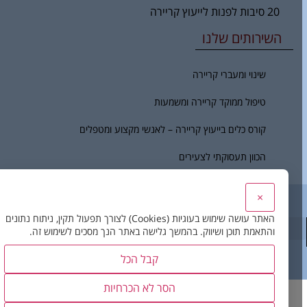
20 סיבות לפנות לייעוץ קריירה
השירותים שלנו
שינוי ומעברי קריירה
טיפול ממוקד קריירה ומשמעות
קורס כלים בייעוץ קריירה – לאנשי מקצוע ומטפלים
הכוון תעסוקתי לצעירים
×
לכל אדם יש שביל – הבית לפיתוח האדם והקריירה.
האתר עושה שימוש בעוגיות (Cookies) לצורך תפעול תקין, ניתוח נתונים
והתאמת תוכן ושיווק. בהמשך גלישה באתר הנך מסכים לשימוש זה.
קבל הכל
בניית אתר
– דיביין
הסר לא הכרחיות