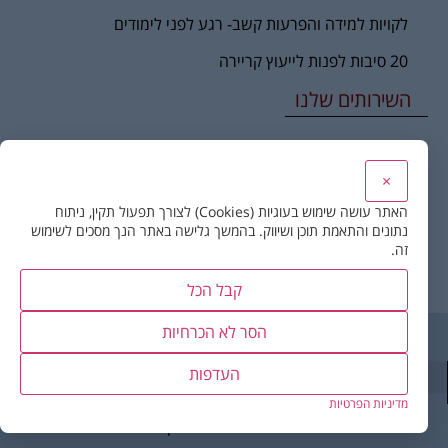
לקויות למידה והפרעות קשב- רגע לפני לימודים
20 סיבות לפנות לייעוץ קריירה
השירותים שלנו
שינוי ומעברי קריירה
×
טיפול ממוקד קריירה ומשמעות
האתר עושה שימוש בעוגיות (Cookies) לצורך תפעול תקין, ניתוח
נתונים והתאמת תוכן ושיווק. בהמשך גלישה באתר הנך מסכים לשימוש
קורס כלים בייעוץ קריירה – לאנשי מקצוע ומטפלים
זה.
הכוון תעסוקתי לצעירים
קבל הכל
הסר לא הכרחיות
לכל אדם יש שביל – הבית לפיתוח האדם והקריירה.
העדפות
מדיניות הפרטיות
בניית אתר
– דיביין