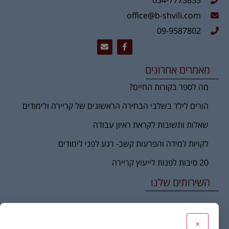
office@b-shvili.com
09-9587802
מאמרים אחרונים
מה לספר בקורות החיים?
הורים לילד בשלבי הבחירה הראשונים של קריירה ולימודים
שאלות ותשובות לקראת ראיון עבודה
לקויות למידה והפרעות קשב- רגע לפני לימודים
20 סיבות לפנות לייעוץ קריירה
השירותים שלנו
שינוי ומעברי קריירה
×