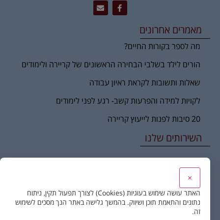
מאמרים אחרונים
מה לספר בקורות החיים?
הורים לילד בשלבי הבחירה הראשונים של קריירה ולימודים
שאלות ותשובות לקראת ראיון עבודה
לקויות למידה והפרעות קשב- רגע לפני לימודים
20 סיבות לפנות לייעוץ קריירה
השירותים שלנו
שינוי ומעברי קריירה
×
טיפול ממוקד קריירה ומשמעות
האתר עושה שימוש בעוגיות (Cookies) לצורך תפעול תקין, ניתוח
נתונים והתאמת תוכן ושיווק. בהמשך גלישה באתר הנך מסכים לשימוש
קורס כלים בייעוץ קריירה – לאנשי מקצוע ומטפלים
זה.