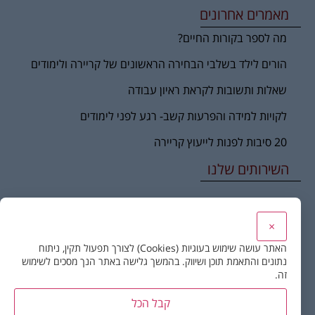
מאמרים אחרונים
מה לספר בקורות החיים?
הורים לילד בשלבי הבחירה הראשונים של קריירה ולימודים
שאלות ותשובות לקראת ראיון עבודה
לקויות למידה והפרעות קשב- רגע לפני לימודים
20 סיבות לפנות לייעוץ קריירה
השירותים שלנו
שינוי ומעברי קריירה
×
טיפול ממוקד קריירה ומשמעות
האתר עושה שימוש בעוגיות (Cookies) לצורך תפעול תקין, ניתוח
נתונים והתאמת תוכן ושיווק. בהמשך גלישה באתר הנך מסכים לשימוש
קורס כלים בייעוץ קריירה – לאנשי מקצוע ומטפלים
זה.
הכוון תעסוקתי לצעירים
קבל הכל