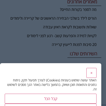
מאמרים אחרונים
מה לספר בקורות החיים?
הורים לילד בשלבי הבחירה הראשונים של קריירה ולימודים
שאלות ותשובות לקראת ראיון עבודה
לקויות למידה והפרעות קשב- רגע לפני לימודים
20 סיבות לפנות לייעוץ קריירה
השירותים שלנו
שינוי ומעברי קריירה
×
טיפול ממוקד קריירה ומשמעות
האתר עושה שימוש בעוגיות (Cookies) לצורך תפעול תקין, ניתוח
נתונים והתאמת תוכן ושיווק. בהמשך גלישה באתר הנך מסכים לשימוש
קורס כלים בייעוץ קריירה – לאנשי מקצוע ומטפלים
זה.
הכוון תעסוקתי לצעירים
קבל הכל