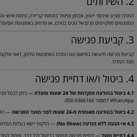
2. השירותים
המרכז מציע שירותי ייעוץ, אבחון וטיפול בתחומי קריירה, פיתוח אישי ו
המפגשים מתקיימים פנים אל פנים במרכז, או מרחוק באמצעות זום/טל
3. קביעת פגישה
מצד המרכז.
4. ביטול ו/או דחיית פגישה
4.1 ביטול בהודעה מוקדמת של 24 שעות ומעלה
— ניתן לבטל פגיש
WhatsApp למספר 050-6366166.
4.2 ביטול בהודעה מאוחרת מ-24 שעות לפני מועד הפגישה
— הלק
4.3 אי-הגעה ללא הודעה (No Show)
— הלקוח יישא בעלות המלאה
4.4 דחיית מועד
— דחיית פגישה תחשב כביטול לכל דבר, ותחול המדינ