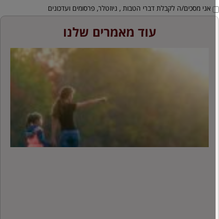
אני מסכים/ה לקבלת דברי הטבות , ניוזטלר, פרסומים ועדכונים
עוד מאמרים שלנו
ה
ש
ה
מ
ע
ה
ש
ה
י
מ
ש
ל
מ
ג
ה
"
– 