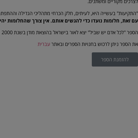
לצרכים מקוריים ומשתנים.
"התקיעות" בעשייה היא, לעיתים, חלק הכרחי מתהליכי הגדילה וההתפתח
עם זאת, חלומות נועדו כדי להגשים אותם. אין צורך שהחלומות יהי
הספר "לכל אדם יש שביל" יצא לאור בישראל בהוצאת מודן בשנת 2000 וניצב ברשימת רבי המכר בישראל. הספר מופץ ברחבי העולם ותורגם עד כה ל-5 שפות.
את הספר ניתן לרכוש בחנויות הספרים ובאתר
עברית
להזמנת הספר