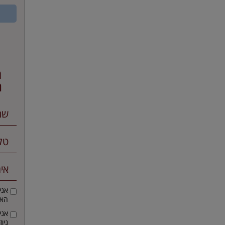
ה
מ
אני
הא
אני
ניו