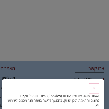
צרו קשר
מאמרים 
מה לספר ב
054-7773833
office@b-shvili.com
הורים ליל
×
09-9587802
האתר עושה שימוש בעוגיות (Cookies) לצורך תפעול תקין, ניתוח
שאלות ותש
נתונים והתאמת תוכן ושיווק. בהמשך גלישה באתר הנך מסכים לשימוש
לקויות למ
זה.